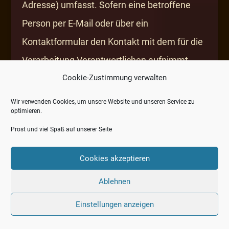
Adresse) umfasst. Sofern eine betroffene
Person per E-Mail oder über ein
Kontaktformular den Kontakt mit dem für die
Verarbeitung Verantwortlichen aufnimmt,
werden die von der betroffenen Person
Cookie-Zustimmung verwalten
übermittelten personenbezogenen Daten
Wir verwenden Cookies, um unsere Website und unseren Service zu
optimieren.
automatisch gespeichert. Solche auf
Prost und viel Spaß auf unserer Seite
freiwilliger Basis von einer betroffenen
Person an den für die Verarbeitung
Cookies akzeptieren
Verantwortlichen übermittelten
Ablehnen
personenbezogenen Daten werden für
Einstellungen anzeigen
Zwecke der Bearbeitung oder der
Kontaktaufnahme zur betroffenen Person